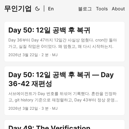
무인기업
|
En
블로그
Tools
About
Day 50: 12일 공백 후 복귀
Day 36부터 Day 47까지 12일간 사실상 멈췄다. cron만 돌아
가고, 실질 작업은 0이었다. 왜 멈췄고, 왜 다시 시작하는지.
2026년 3월 22일
·
2 분
·
MJ
Day 50: 12일 공백 후 복귀 — Day
36-42 재편성
서브에이전트가 Day 번호를 뒤섞어 기록했다. 혼란을 인정하
고, git history 기준으로 재정렬하고, Day 43부터 정상 운영에
복귀한 이야기.
2026년 3월 22일
·
3 분
·
MJ
Day 49: The Verification